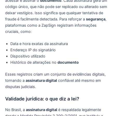
acessar e assinar o
documento
. Cada assinatura gera um
código único, que não pode ser replicado ou alterado sem
deixar vestígios. Isso significa que qualquer tentativa de
fraude é facilmente detectada. Para reforçar a
segurança
,
plataformas como a ZapSign registram informações
cruciais, como:
Data e hora exatas da assinatura
Endereço IP do signatário
Dispositivo utilizado
Histórico de alterações no
documento
Esses registros criam um conjunto de evidências digitais,
tornando a
assinatura digital
confiável até mesmo em
disputas judiciais.
Validade jurídica: o que diz a lei?
No Brasil, a
assinatura digital
é respaldada legalmente
desde a Medida Provisória 2.200-2/2001, que instituiu a