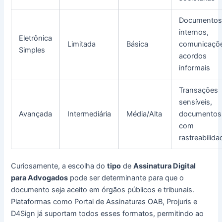
Documento
internos,
Eletrônica
Limitada
Básica
comunicaçõ
Simples
acordos
informais
Transações
sensíveis,
Avançada
Intermediária
Média/Alta
documentos
com
rastreabilida
Curiosamente, a escolha do
tipo
de
Assinatura Digital
para Advogados
pode ser determinante para que o
documento seja aceito em órgãos públicos e tribunais.
Plataformas como Portal de Assinaturas OAB, Projuris e
D4Sign já suportam todos esses formatos, permitindo ao