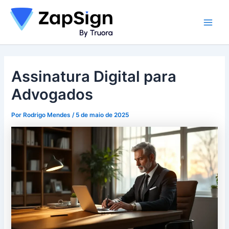
Ir
para
Main
o
conteúdo
Men
Assinatura Digital para
Advogados
Por
Rodrigo Mendes
/
5 de maio de 2025